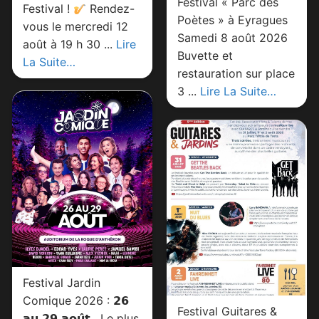
Festival « Parc des
Festival !
Rendez-
Poètes » à Eyragues
vous le mercredi 12
Samedi 8 août 2026
août à 19 h 30 ...
Lire
Buvette et
La Suite…
restauration sur place
3 ...
Lire La Suite…
Festival Jardin
Comique 2026 : 𝟮𝟲
Festival Guitares &
𝗮𝘂 𝟮𝟵 𝗮𝗼𝘂̂𝘁 , Le plus