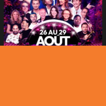
Festival Jardin Comique 2026 : 𝟮𝟲 𝗮𝘂 𝟮𝟵 𝗮𝗼𝘂̂𝘁 ,
Le