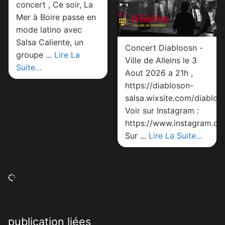
concert , Ce soir, La
Mer à Boire passe en
mode latino avec
Salsa Caliente, un
Concert Diabloosn -
groupe ...
Lire La
Ville de Alleins le 3
Suite…
Aout 2026 a 21h ,
https://diabloson-
salsa.wixsite.com/diablos
Voir sur Instagram :
https://www.instagram.
Sur ...
Lire La Suite…
publication liées