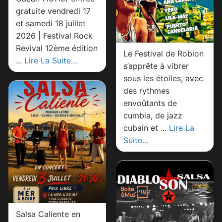
gratuite vendredi 17
et samedi 18 juillet
2026 | Festival Rock
Revival 12ème édition
Le Festival de Robion
...
Lire La Suite…
s’apprête à vibrer
sous les étoiles, avec
des rythmes
envoûtants de
cumbia, de jazz
cubain et ...
Lire La
Suite…
Salsa Caliente en